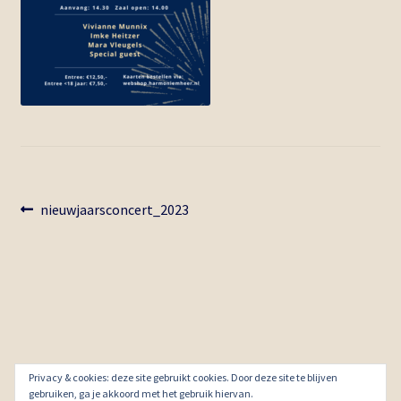
Bericht
Vorig
nieuwjaarsconcert_2023
bericht:
navigatie
Privacy & cookies: deze site gebruikt cookies. Door deze site te blijven
© Webshop St. Cecilia 2026
gebruiken, ga je akkoord met het gebruik hiervan.