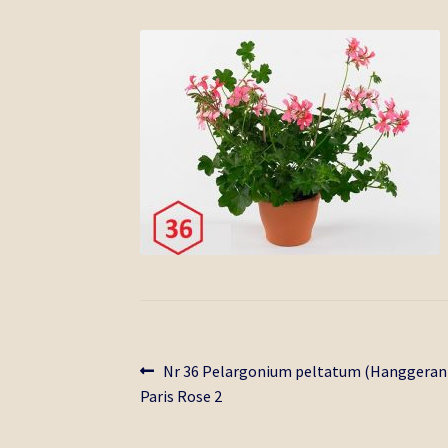
Bericht
Vorig
Nr 36 Pelargonium peltatum (Hanggerani
bericht:
Paris Rose 2
navigatie