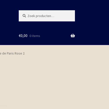
Zoeken
Zoeken
naar:
€
0,00
0 items
e de Paris Rose 2