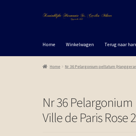
Ga
Ga
door
naar
naar
de
navigatie
inhoud
Home
Winkelwagen
Terug naar ha
Home
Nr 36 Pelargonium peltatum (Hanggerani
Nr 36 Pelargonium
Ville de Paris Rose 