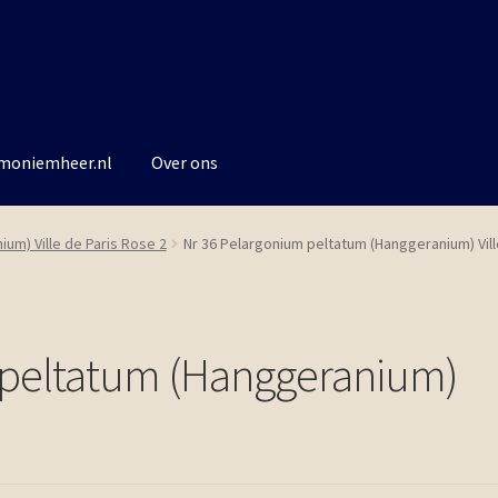
rmoniemheer.nl
Over ons
um) Ville de Paris Rose 2
Nr 36 Pelargonium peltatum (Hanggeranium) Vill
 peltatum (Hanggeranium)
2