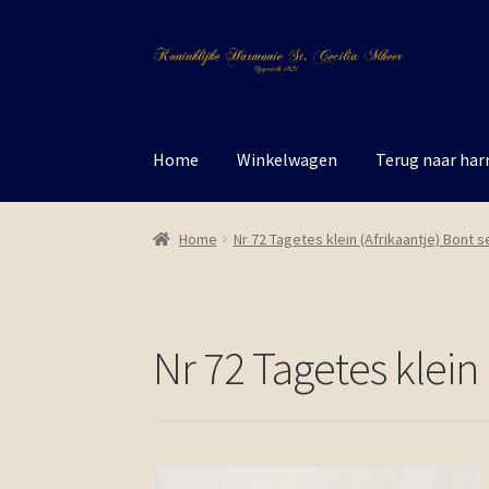
Ga
Ga
door
naar
naar
de
navigatie
inhoud
Home
Winkelwagen
Terug naar ha
Home
Nr 72 Tagetes klein (Afrikaantje) Bont s
Nr 72 Tagetes klein 