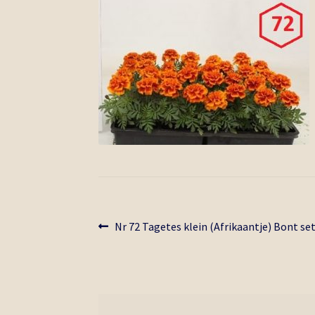
Bericht
Vorig
Nr 72 Tagetes klein (Afrikaantje) Bont set
bericht:
navigatie