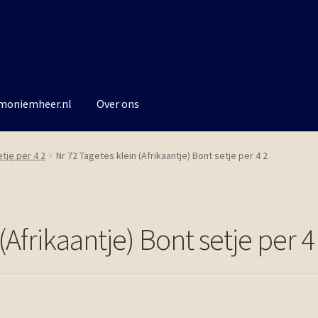
rmoniemheer.nl
Over ons
etje per 4 2
Nr 72 Tagetes klein (Afrikaantje) Bont setje per 4 2
(Afrikaantje) Bont setje per 4