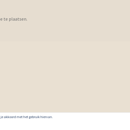
e te plaatsen.
ga je akkoord met het gebruik hiervan.